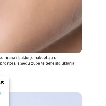
se hrana i bakterije nakupljaju u
rostora između zuba te temeljito uklanja
]
o