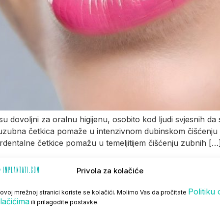
su dovoljni za oralnu higijenu, osobito kod ljudi svjesnih da 
zubna četkica pomaže u intenzivnom dubinskom čišćenju p
terdentalne četkice pomažu u temeljitijem čišćenju zubnih […
Privola za kolačiće
Politiku 
ovoj mrežnoj stranici koriste se kolačići. Molimo Vas da pročitate
lačićima
ili prilagodite postavke.