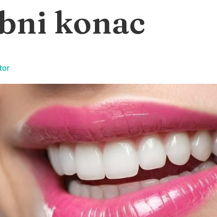
Novosti
Ordinacije
O nama
bni konac
tor