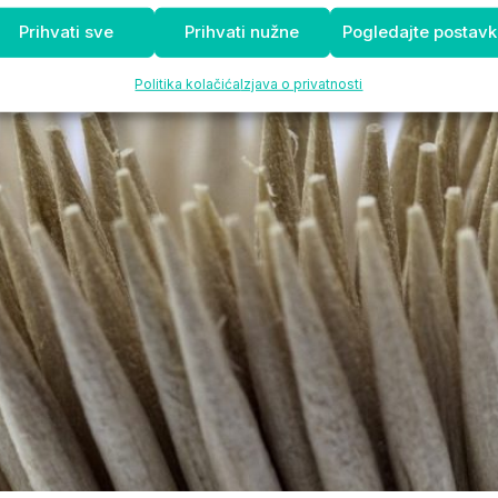
Prihvati sve
Prihvati nužne
Pogledajte postav
Politika kolačića
Izjava o privatnosti