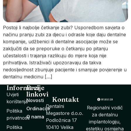
Postoji li najbolje četkanje zubi? Usporedbom savjeta o
načinu pranju zubi za djecu i odrasle koje daju dentalne
kompanije, udžbenici ili dentalne asocijacije može se
zaključiti da se preporuke o četkanju po pitanju
učestalosti i trajanja razlikuju do mjere koja nije
prihvatljiva. Istraživači upozoravaju da takva
nedosljednost zbunjuje pacijente i smanjuje povjerenje u
dentalnu medicinu […]
Informacije
Brzi
linkovi
Uvjeti
Kontakt
Novosti
korištenja
Dentalni
Regionalni vodič
Ordinacije
Politika
Megastore d.o.o.
za dentalnu
O nama
privatnosti
Podložnica 17
implantologiju,
Politika
10410 Velika
estetiku osmijeha