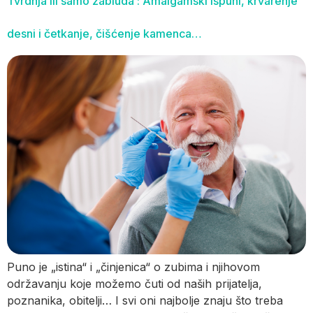
Tvrdnja ili samo zabluda : Amalgamski ispuni, krvarenje
desni i četkanje, čišćenje kamenca…
Puno je „istina“ i „činjenica“ o zubima i njihovom
održavanju koje možemo čuti od naših prijatelja,
poznanika, obitelji… I svi oni najbolje znaju što treba