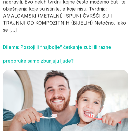
napraviti. Evo nekih tvrdnji kojne često možemo čuti, te
objašnjenja koje su istinite, a koje nisu. Tvrdnja:
AMALGAMSKI (METALNI) ISPUNI ČVRŠĆI SU I
TRAJNIJI OD KOMPOZITNIH (BIJELIH) Netočno. Iako
se […]
Dilema: Postoji li “najbolje“ četkanje zubi ili razne
preporuke samo zbunjuju ljude?