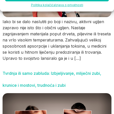
Politika kolačića
Izjava o privatnosti
Iako bi se dalo naslutiti po boji i nazivu, aktivni ugljen
zapravo nije isto što i obični ugljen. Nastaje
zagrijavanjem materijala poput drveta, piljevine ili treseta
na vrlo visokim temperaturama. Zahvaljujući velikoj
sposobnosti apsorpcije i uklanjanja toksina, u medicini
se koristi u hitnom liječenju predoziranja ili trovanja.
Upravo to svojstvo lansiralo ga je i u […]
Tvrdnja ili samo zabluda: Izbjeljivanje, mliječni zubi,
krunice i mostovi, trudnoća i zubi