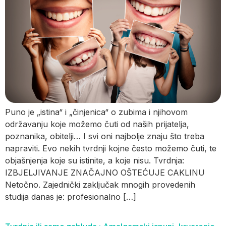
Puno je „istina“ i „činjenica“ o zubima i njihovom
održavanju koje možemo čuti od naših prijatelja,
poznanika, obitelji… I svi oni najbolje znaju što treba
napraviti. Evo nekih tvrdnji kojne često možemo čuti, te
objašnjenja koje su istinite, a koje nisu. Tvrdnja:
IZBJELJIVANJE ZNAČAJNO OŠTEĆUJE CAKLINU
Netočno. Zajednički zaključak mnogih provedenih
studija danas je: profesionalno […]