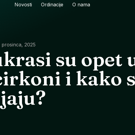
Novosti
Ordinacije
O nama
 prosinca, 2025
krasi su opet 
cirkoni i kako 
jaju?