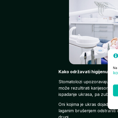
Na 
Kako održavati higijenu?
ko
Stomatolozi upozoravaju da je 
može rezultirati karijesom ili 
ispadanje ukrasa, pa zube va
Oni kojima je ukras dojadio i p
laganim brušenjem odstraniti c
drugi.