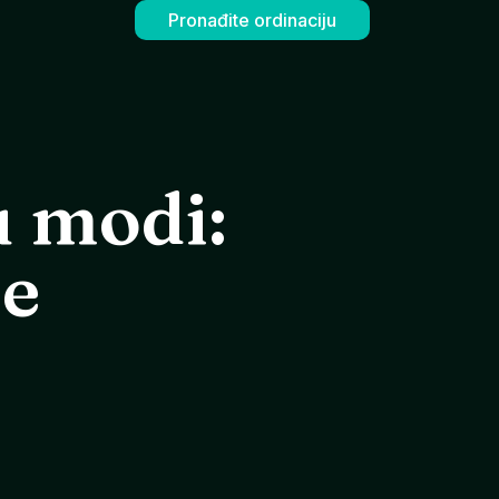
Pronađite ordinaciju
u modi:
se