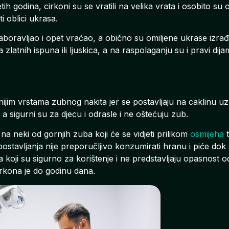
 godina, cirkoni su se vratili na velika vrata i osobito su 
i oblici ukrasa.
aboravljao i opet vraćao, a obično su omiljene ukrase izrađi
zlatnih ispuna ili ljuskica, a na raspolaganju su i pravi dijam
ijim vrstama zubnog nakita jer se postavljaju na caklinu uz
 sigurni su za djecu i odrasle i ne oštećuju zub.
i na neki od gornjih zuba koji će se vidjeti prilikom
osmijeha
t
 postavljanja nije preporučljivo konzumirati hranu i piće dok s
la koji su sigurno za korištenje i ne predstavljaju opasnost o
irkona je do godinu dana.