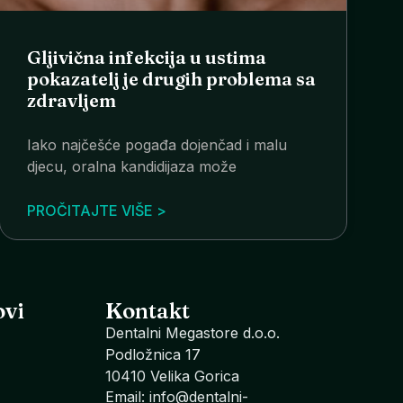
Gljivična infekcija u ustima
pokazatelj je drugih problema sa
zdravljem
Iako najčešće pogađa dojenčad i malu
djecu, oralna kandidijaza može
PROČITAJTE VIŠE >
ovi
Kontakt
Dentalni Megastore d.o.o.
Podložnica 17
10410 Velika Gorica
Email: info@dentalni-