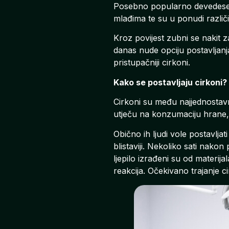
Posebno popularno devedesetih
mlađima te su u ponudi različit
Kroz povijest zubni se nakit z
danas nude opciju postavljanja 
pristupačniji cirkoni.
Kako se postavljaju cirkoni?
Cirkoni su među najjednostavn
utječu na konzumaciju hrane, a
Obično ih ljudi vole postavljat
blistaviji. Nekoliko sati nakon
ljepilo izrađeni su od materija
reakcija. Očekivano trajanje c