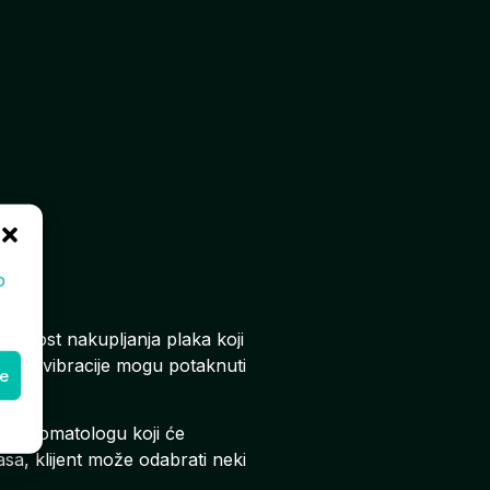
o
pasnost nakupljanja plaka koji
ati jer vibracije mogu potaknuti
ke
viti stomatologu koji će
asa, klijent može odabrati neki