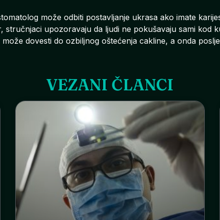
 stomatolog može odbiti postavljanje ukrasa ako imate karijes 
r, stručnjaci upozoravaju da ljudi ne pokušavaju sami kod ku
o može dovesti do ozbiljnog oštećenja cakline, a onda poslje
VEZANI ČLANCI