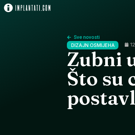
Sve novosti
12
DIZAJN OSMIJEHA
Zubni u
Što su 
postavl