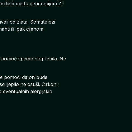
omiljeni među generacijom Z i
vali od zlata. Somatolozi
anti ili ipak cijenom
 pomoć specijalnog ljepila. Ne
e pomoći da on bude
e ljepilo ne osuši. Cirkon i
d eventualnih alergijskih