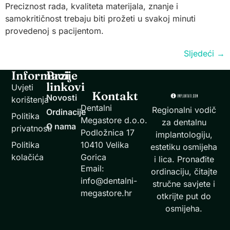
Preciznost rada, kvaliteta materijala, znanje i
samokritičnost trebaju biti prožeti u svakoj minuti
provedenoj s pacijentom.
Sljedeći
→
Informacije
Brzi
linkovi
Uvjeti
Kontakt
Novosti
korištenja
Dentalni
Regionalni vodič
Ordinacije
Politika
Megastore d.o.o.
za dentalnu
O nama
privatnosti
Podložnica 17
implantologiju,
Politika
10410 Velika
estetiku osmijeha
kolačića
Gorica
i lica. Pronađite
Email:
ordinaciju, čitajte
info@dentalni-
stručne savjete i
megastore.hr
otkrijte put do
osmijeha.