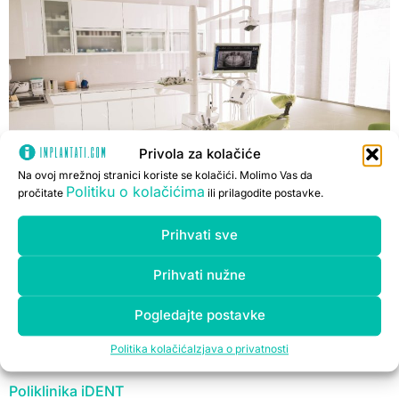
Privola za kolačiće
Na ovoj mrežnoj stranici koriste se kolačići. Molimo Vas da
Politiku o kolačićima
pročitate
ili prilagodite postavke.
Mi smo prvi stomatološki specijalistički centar u
Prihvati sve
Republici Srpskoj i nudimo usluge iz svih oblasti
stomatologije. Sa 20 godina iskustva, uz rad i podršku
Prihvati nužne
od 5 doktora stomatologije i 7 stomatoloških tehničara,
Pogledajte postavke
u 5 ordinacija, kod nas možete riješiti sve svoje
stomatološke probleme.
Politika kolačića
Izjava o privatnosti
Poliklinika iDENT