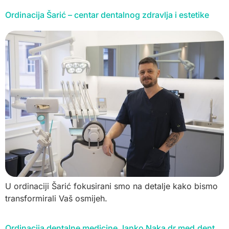
Ordinacija Šarić – centar dentalnog zdravlja i estetike
U ordinaciji Šarić fokusirani smo na detalje kako bismo
transformirali Vaš osmijeh.
Ordinacija dentalne medicine Janko Naka dr.med.dent