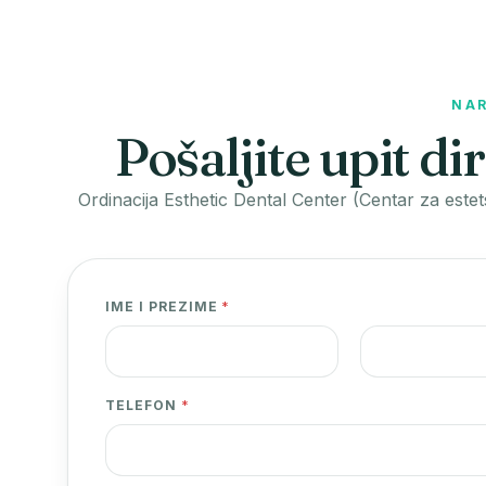
NAR
Pošaljite upit d
Ordinacija Esthetic Dental Center (Centar za estet
P
IME I PREZIME
*
O
R
U
First
Last
K
TELEFON
*
A
I
*