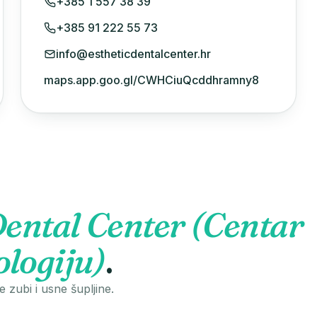
+385 1 557 38 39
+385 91 222 55 73
info@estheticdentalcenter.hr
maps.app.goo.gl/CWHCiuQcddhramny8
Dental Center (Centar
ologiju)
.
e zubi i usne šupljine.