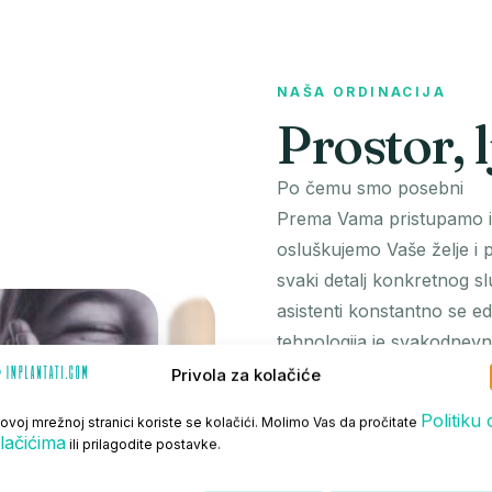
NAŠA ORDINACIJA
Prostor, l
Po čemu smo posebni
Prema Vama pristupamo i
osluškujemo Vaše želje i p
svaki detalj konkretnog sl
asistenti konstantno se e
tehnologija je svakodnevn
Privola za kolačiće
Garancija kvalitete
Politiku 
Na sve radove dajemo gara
ovoj mrežnoj stranici koriste se kolačići. Molimo Vas da pročitate
lačićima
ili prilagodite postavke.
zadovoljava visokim estet
uspijevamo isključivo fok