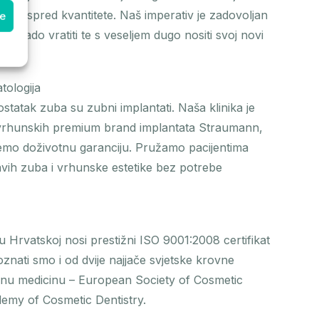
litetu ispred kvantitete. Naš imperativ je zadovoljan
ke
jek rado vratiti te s veseljem dugo nositi svoj novi
tologija
statak zuba su zubni implantati. Naša klinika je
u vrhunskih premium brand implantata Straumann,
jemo doživotnu garanciju. Pružamo pacijentima
ih zuba i vrhunske estetike bez potrebe
u Hrvatskoj nosi prestižni ISO 9001:2008 certifikat
znati smo i od dvije najjače svjetske krovne
lnu medicinu – European Society of Cosmetic
demy of Cosmetic Dentistry.