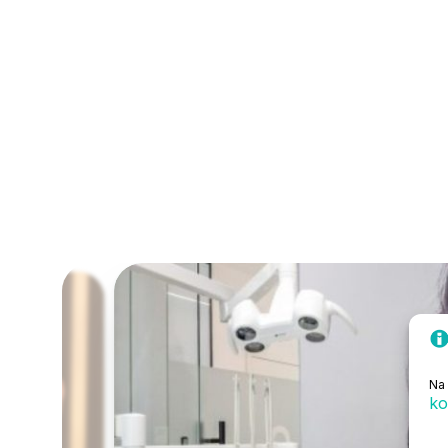
Na 
ko