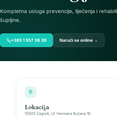
Kompletna usluga prevencije, liječenja i rehabili
šupljine.
+385 1 557 38 39
Naruči se online →
Lokacija
10000 Zagreb, Ul. Hermana Bužana 18