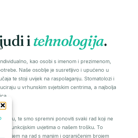
judi i
tehnologija
.
ndividualno, kao osobi s imenom i prezimenom,
otrebe. Naše osoblje je susretljivo i upućeno u
učaja te stoji uvijek na raspolaganju. Stomatolozi i
duciraju u vrhunskim svjetskim centrima, a najbolja
ica.
o
nciju, te smo spremni ponoviti svaki rad koji ne
sko-funkcijskim uvjetima o našem trošku. To
usiranjem na rad s manjim i ograničenim brojem