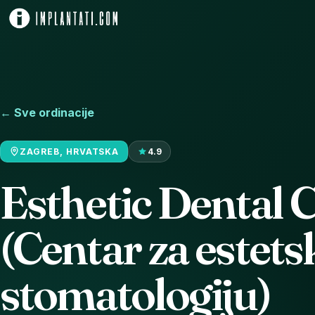
← Sve ordinacije
ZAGREB, HRVATSKA
4.9
Esthetic Dental 
(Centar za estets
stomatologiju)