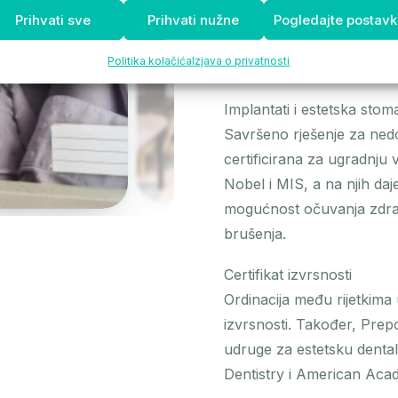
pacijenata, stavljajući kva
Prihvati sve
Prihvati nužne
Pogledajte postav
pacijent koji će nam se uvi
Politika kolačića
Izjava o privatnosti
osmijeh.
Implantati i estetska stoma
Savršeno rješenje za nedo
certificirana za ugradnj
Nobel i MIS, a na njih da
mogućnost očuvanja zdrav
brušenja.
Certifikat izvrsnosti
Ordinacija među rijetkima 
izvrsnosti. Također, Prepo
udruge za estetsku denta
Dentistry i American Aca