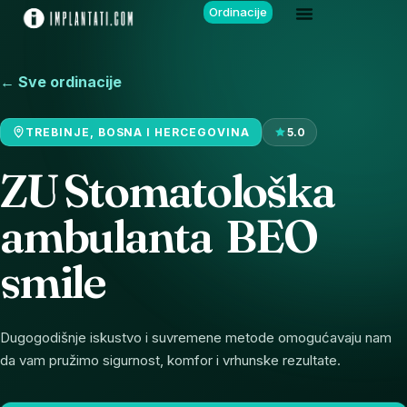
Ordinacije
← Sve ordinacije
TREBINJE, BOSNA I HERCEGOVINA
5.0
ZU Stomatološka
ambulanta BEO
smile
Dugogodišnje iskustvo i suvremene metode omogućavaju nam
da vam pružimo sigurnost, komfor i vrhunske rezultate.