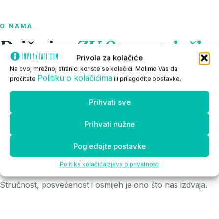
O NAMA
Priča iza
ZU Stomatološka
Privola za kolačiće
ambulanta BEO smile
.
Na ovoj mrežnoj stranici koriste se kolačići. Molimo Vas da
Politiku o kolačićima
pročitate
ili prilagodite postavke.
Dugogodišnje iskustvo i suvremene metode omogućavaju
nam da vam pružimo sigurnost, komfor i vrhunske
Prihvati sve
rezultate.
Prihvati nužne
Vjerujemo da je povjerenje temelj svakog osmijeha, zato
Pogledajte postavke
svakom pacijentu pristupamo s maksimalnom pažnjom i
profesionalizmom.
Politika kolačića
Izjava o privatnosti
Stručnost, posvećenost i osmijeh je ono što nas izdvaja.