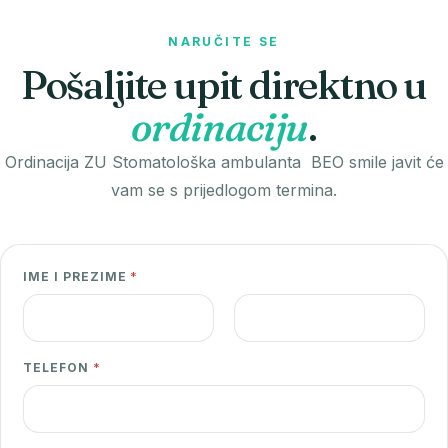
NARUČITE SE
Pošaljite upit direktno u
ordinaciju
.
Ordinacija ZU Stomatološka ambulanta BEO smile javit će
vam se s prijedlogom termina.
E
IME I PREZIME
*
M
A
I
First
Last
L
TELEFON
*
*
*