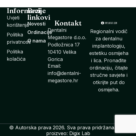
Informacije
Brzi
linkovi
Uvjeti
Kontakt
Novosti
korištenja
Dentalni
Regionalni vodič
Ordinacije
Politika
Megastore d.o.o.
za dentalnu
O nama
privatnosti
Podložnica 17
implantologiju,
Politika
10410 Velika
estetiku osmijeha
kolačića
Gorica
i lica. Pronađite
Email:
ordinaciju, čitajte
info@dentalni-
stručne savjete i
megastore.hr
otkrijte put do
osmijeha.
© Autorska prava 2026. Sva prava pridržana. Web
proizveo: Digix Lab