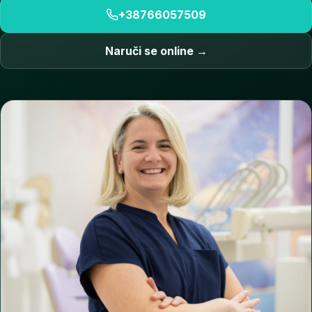
+38766057509
Naruči se online →