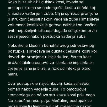
Kako bi se ublažili gubitak kosti, izvode se
postupci kojima se nadomiješta kost u defekt koji
je nastao vađenjem zuba. Cilj je spriječiti promjene
u strukturi čeljusti nakon vađenja zuba i smanjenje
volumena kosti koje je gotovo neizbježno. Većina
ovih nepoželjnih situacija događa se tijekom prvih
šest mjeseci nakon postupka vađenja zuba.
Nekoliko je ključnih benefita ovog jednostavnog
postupka: spriječava se gubitak čeljusne kosti koji
dovodi do promjene u izgledu lica, čvrsta kost
pruža stabilnu osnovu za dentalne implantate i
cijeljenje rane je brže, a rizik od infekcija bitno
manji.
Ovaj postupak je najučinkovitiji kada se izvodi
odmah nakon vađenja zuba. To omogućuje
stomatologu da očuva strukturu kosti prije nego
što započne resorpcija. Međutim, postupak se
može izvesti i tjednima ili čak mjesecima nakon