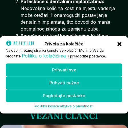
Poteškoće s dentalnim implantatima:
Nedovoljna količina kosti na mjestu vađenja
može otežati ili onemogućiti postavljanje
dentalnih implantata, što dovodi do manje
optimalnog ishoda za zamjenu zuba.
Povećani rizik od komplikacija:
Koštane
alveole koje nisu zbrinute sklonije su
Privola za kolačiće
infekcijama.
Na ovoj mrežnoj stranici koriste se kolačići. Molimo Vas da
Politiku o kolačićima
Povećani rizik za buduću augmentaciju:
pročitate
ili prilagodite postavke.
Skupi i invazivni tretman.
Postupci očuvanja kosti pomažu u održavanju
Prihvati sve
njihova većeg volumena, a to omogućuje zdraviju i
Prihvati nužne
ljepšu zamjenu zuba. Dodatne savjete potražite
kod svog stomatologa.
Pogledajte postavke
Politika kolačića
Izjava o privatnosti
VEZANI ČLANCI