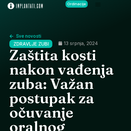
Ordinacije
Sve novosti
13 srpnja, 2024
ZDRAVLJE ZUBI
Zaštita kosti
nakon vađenja
zuba: Važan
postupak za
očuvanje
oralnog