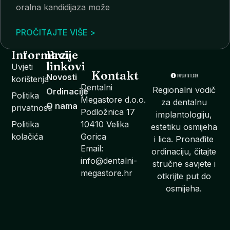
oralna kandidijaza može
PROČITAJTE VIŠE >
Informacije
Brzi
linkovi
Uvjeti
Kontakt
Novosti
korištenja
Dentalni
Regionalni vodič
Ordinacije
Politika
Megastore d.o.o.
za dentalnu
O nama
privatnosti
Podložnica 17
implantologiju,
Politika
10410 Velika
estetiku osmijeha
kolačića
Gorica
i lica. Pronađite
Email:
ordinaciju, čitajte
info@dentalni-
stručne savjete i
megastore.hr
otkrijte put do
osmijeha.