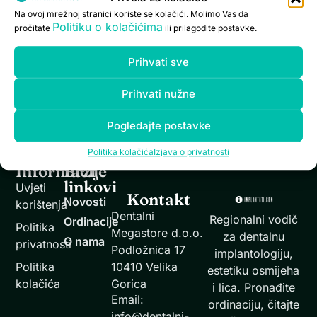
Na ovoj mrežnoj stranici koriste se kolačići. Molimo Vas da
Politiku o kolačićima
pročitate
ili prilagodite postavke.
Zašto se netko odlučuje na vađenje umnjaka? Umnjaci
su zubi koji se zbog svog položaja najlakše kvare i
Prihvati sve
najteže ih je popravljati, a nerijetko uzrokuju i druge
tegobe te ih stručnjaci zato uklanjaju. Alveotomija ili
Prihvati nužne
uklanjanje umnjaka kirurški je zahvat koji može biti
Pogledajte postavke
jednostavan ili složen, no s obzirom na suvremenu
anesteziologiju i mogućnosti koje […]
Politika kolačića
Izjava o privatnosti
Informacije
Brzi
linkovi
Uvjeti
Kontakt
Novosti
korištenja
Dentalni
Regionalni vodič
Ordinacije
Politika
Megastore d.o.o.
za dentalnu
O nama
privatnosti
Podložnica 17
implantologiju,
Politika
10410 Velika
estetiku osmijeha
kolačića
Gorica
i lica. Pronađite
Email:
ordinaciju, čitajte
info@dentalni-