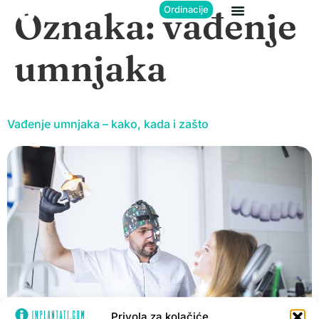
Ordinacije
Oznaka:
vađenje
umnjaka
Vađenje umnjaka – kako, kada i zašto
Privola za kolačiće