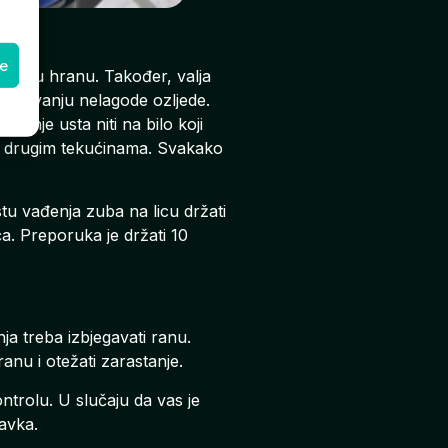
ke
 tvrdu hranu. Također, valja
blažavanju nelagode ozljede.
ranje usta niti na bilo koji
ili drugim tekućinama. Svakako
u vađenja zuba na licu držati
a. Preporuka je držati 10
ja treba izbjegavati ranu.
ranu i otežati zarastanje.
ntrolu. U slučaju da vas je
ravka.