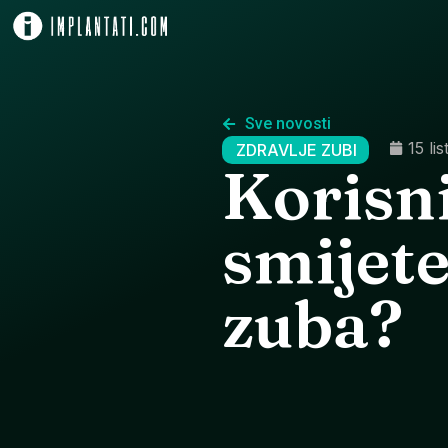
Sve novosti
15 li
ZDRAVLJE ZUBI
Korisni
smijete
zuba?