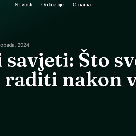
Novosti
Ordinacije
O nama
stopada, 2024
 savjeti: Što s
 raditi nakon 