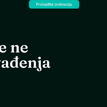
Pronađite ordinaciju
ve ne
vađenja