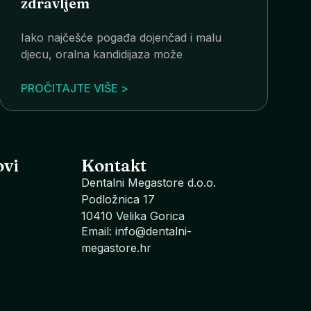
zdravljem
Iako najčešće pogađa dojenčad i malu
djecu, oralna kandidijaza može
PROČITAJTE VIŠE >
ovi
Kontakt
Dentalni Megastore d.o.o.
Podložnica 17
10410 Velika Gorica
Email: info@dentalni-
megastore.hr