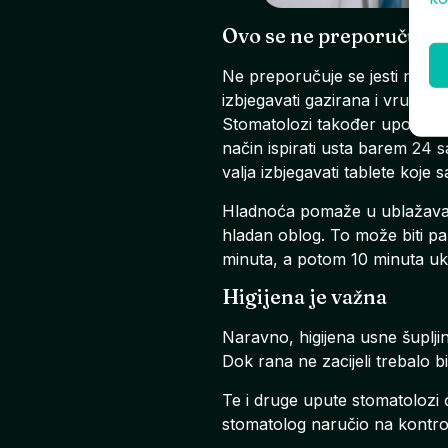
Ovo se ne preporučuje
Ne preporučuje se jesti nekol
izbjegavati gazirana i vruća 
Stomatolozi također upozoravaj
način ispirati usta barem 24 s
valja izbjegavati tablete koje 
Hladnoća pomaže u ublažavanj
hladan oblog. To može biti pa
minuta, a potom 10 minuta uklo
Higijena je važna
Naravno, higijena usne šupljin
Dok rana ne zacijeli trebalo b
Te i druge upute stomatolozi 
stomatolog naručio na kontrolu