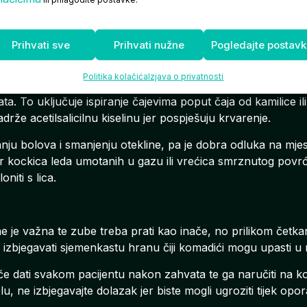
Prihvati sve
Prihvati nužne
Pogledajte postav
iko barem dva do tri sata nakon zahvata, osobito ne krutu i
pića. Najbolji odabir su hladne namirnice koje će pomoći u u
Politika kolačića
Izjava o privatnosti
u da se nakon vađenja zuba ne smije koristiti vodice za ispi
ata. To uključuje ispiranje čajevima poput čaja od kamilice 
sadrže acetilsalicilnu kiselinu jer pospješuju krvarenje.
u bolova i smanjenju otekline, pa je dobra odluka na mjest
r kockica leda umotanih u gazu ili vrećica smrznutog povrć
niti s lica.
e je važna te zube treba prati kao inače, no prilikom četkan
i izbjegavati sjemenkastu hranu čiji komadići mogu upasti u 
će dati svakom pacijentu nakon zahvata te ga naručiti na ko
, ne izbjegavajte dolazak jer biste mogli ugroziti tijek opo