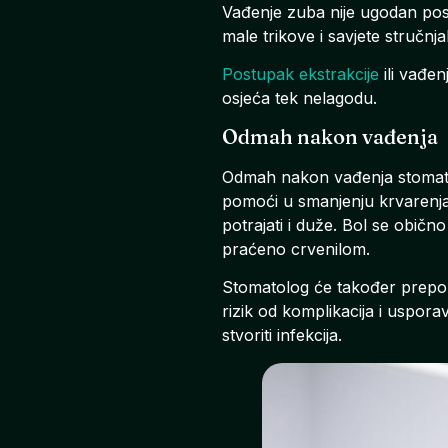
Vađenje zuba nije ugodan post
male trikove i savjete stručnj
Postupak ekstrakcije
ili vađen
osjeća tek nelagodu.
Odmah nakon vađenja
Odmah nakon vađenja stomatolo
pomoći u smanjenju krvarenja
potrajati i duže. Bol se običn
praćeno crvenilom.
Stomatolog će također prepor
rizik od komplikacija i uspora
stvoriti infekcija.