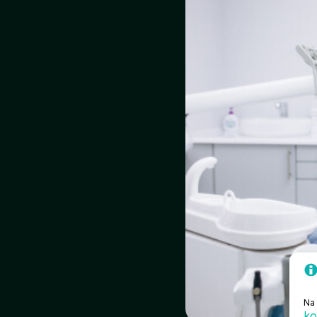
Na 
ko