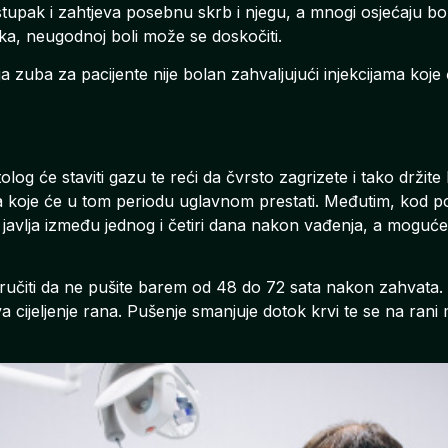
upak i zahtjeva posebnu skrb i njegu, a mnogi osjećaju bol
aka, neugodnoj boli može se doskočiti.
ja zuba za pacijente nije bolan zahvaljujući injekcijama koje 
g će staviti gazu te reći da čvrsto zagrizete i tako držite
 koje će u tom periodu uglavnom prestati. Međutim, kod p
o javlja između jednog i četiri dana nakon vađenja, a moguće 
učiti da ne pušite barem od 48 do 72 sata nakon zahvata.
va cijeljenje rana. Pušenje smanjuje dotok krvi te se na rani 