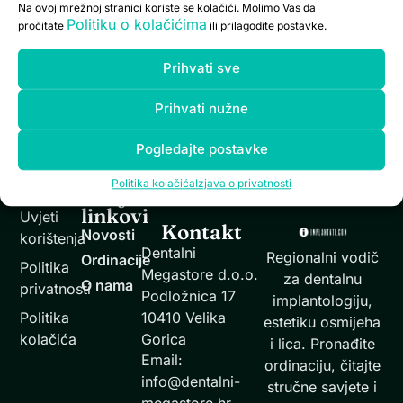
Na ovoj mrežnoj stranici koriste se kolačići. Molimo Vas da
Politiku o kolačićima
pročitate
ili prilagodite postavke.
Neupitan je negativan utjecaj stresa na mentalno
zdravlje i sve organske sustave u tijelu. Stres tako utječe
Prihvati sve
i na zdravlje zuba i usne šupljine. Zbog suvremenog
načina života stres je globalno postao dio svakodnevice
Prihvati nužne
mnogih ljudi. Znanstvenici su dokazali njegov negativan
utjecaj na zdravlje, a to vrijedi i za zdravlje usne šupljine
Pogledajte postavke
i zuba. Ekonomski […]
Politika kolačića
Izjava o privatnosti
Informacije
Brzi
linkovi
Uvjeti
Kontakt
Novosti
korištenja
Dentalni
Regionalni vodič
Ordinacije
Politika
Megastore d.o.o.
za dentalnu
O nama
privatnosti
Podložnica 17
implantologiju,
Politika
10410 Velika
estetiku osmijeha
kolačića
Gorica
i lica. Pronađite
Email:
ordinaciju, čitajte
info@dentalni-
stručne savjete i
megastore.hr