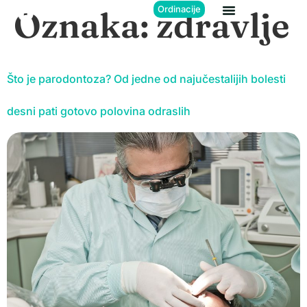
Ordinacije
Oznaka:
zdravlje
Što je parodontoza? Od jedne od najučestalijih bolesti
desni pati gotovo polovina odraslih