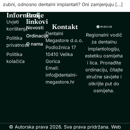
zubni, odnosno dentalni implantati? Oni zamjenjuju […]
Informacije
Brzi
linkovi
Uvjeti
Kontakt
Novosti
korištenja
Dentalni
Regionalni vodič
Ordinacije
Politika
Megastore d.o.o.
za dentalnu
O nama
privatnosti
Podložnica 17
implantologiju,
Politika
10410 Velika
estetiku osmijeha
kolačića
Gorica
i lica. Pronađite
Email:
ordinaciju, čitajte
info@dentalni-
stručne savjete i
megastore.hr
otkrijte put do
osmijeha.
© Autorska prava 2026. Sva prava pridržana. Web