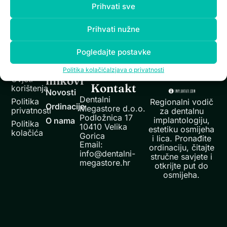
odgovarajućom tehnikom kako bi se uklonio plak i
Prihvati sve
naslage na površini zuba koje uzrokuju karijes i druge
bolesti Zube valja prati dvaput na dan – ujutro nakon
Prihvati nužne
doručka te uvečer prije spavanja. Bez obzira koristite li
električnu ili klasičnu četkicu za zube, važno je da su
vlakna dovoljno čvrsta, a […]
Pogledajte postavke
Informacije
Brzi
Politika kolačića
Izjava o privatnosti
linkovi
Uvjeti
Kontakt
korištenja
Novosti
Dentalni
Politika
Regionalni vodič
Ordinacije
Megastore d.o.o.
privatnosti
za dentalnu
Podložnica 17
implantologiju,
O nama
Politika
10410 Velika
estetiku osmijeha
kolačića
Gorica
i lica. Pronađite
Email:
ordinaciju, čitajte
info@dentalni-
stručne savjete i
megastore.hr
otkrijte put do
osmijeha.