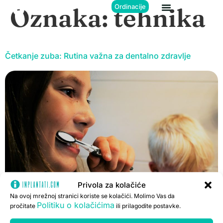
Oznaka:
tehnika
Ordinacije
Četkanje zuba: Rutina važna za dentalno zdravlje
Privola za kolačiće
Na ovoj mrežnoj stranici koriste se kolačići. Molimo Vas da
Politiku o kolačićima
pročitate
ili prilagodite postavke.
Zdravlje zuba podrazumijeva svakodnevno četkanje