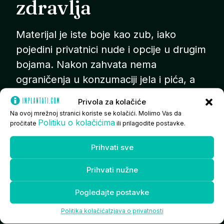
zdravlja
Materijal je iste boje kao zub, iako
pojedini privatnici nude i opcije u drugim
bojama. Nakon zahvata nema
ograničenja u konzumaciji jela i pića, a
stomatolog će dijete i roditelja podsjetiti
Privola za kolačiće
na ispravne metode četkanja i
Na ovoj mrežnoj stranici koriste se kolačići. Molimo Vas da
Politiku o kolačićima
održavanja oralne higijene.
pročitate
ili prilagodite postavke.
Upravo je dobra higijena temelj oralnog
Prihvati sve
zdravlja – bez nje pečaćenje samo po
Prihvati nužne
sebi ne donosi jamstvo da se
neće
karijes
pojaviti ili nastati na nekom drugom
Pogledajte postavke
mjestu koje nije zaštićeno.
Politika kolačića
Izjava o privatnosti