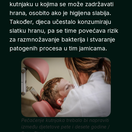
kutnjaku u kojima se može zadržavati
hrana, osobito ako je higijena slabija.
Također, djeca učestalo konzumiraju
slatku hranu, pa se time povećava rizik
za razmnožavanje bakterija i stvaranje
patogenih procesa u tim jamicama.
Pečaćenje kutnjaka trebalo bi napraviti
između djetetove pete i desete godine /