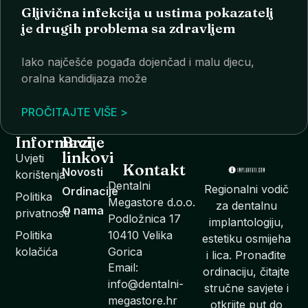
Gljivična infekcija u ustima pokazatelj
je drugih problema sa zdravljem
Iako najčešće pogađa dojenčad i malu djecu,
oralna kandidijaza može
PROČITAJTE VIŠE >
Informacije
Brzi
linkovi
Uvjeti
Kontakt
Novosti
korištenja
Dentalni
Regionalni vodič
Ordinacije
Politika
Megastore d.o.o.
za dentalnu
O nama
privatnosti
Podložnica 17
implantologiju,
Politika
10410 Velika
estetiku osmijeha
kolačića
Gorica
i lica. Pronađite
Email:
ordinaciju, čitajte
info@dentalni-
stručne savjete i
megastore.hr
otkrijte put do