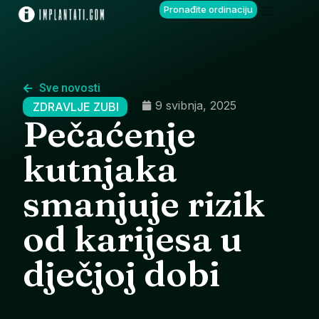
Pronađite ordinaciju
Sve novosti
9 svibnja, 2025
ZDRAVLJE ZUBI
Pečaćenje
kutnjaka
smanjuje rizik
od karijesa u
dječjoj dobi