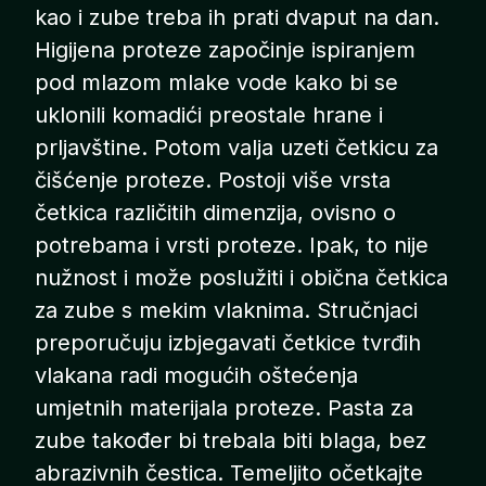
kao i zube treba ih prati dvaput na dan.
Higijena proteze započinje ispiranjem
pod mlazom mlake vode kako bi se
uklonili komadići preostale hrane i
prljavštine. Potom valja uzeti četkicu za
čišćenje proteze. Postoji više vrsta
četkica različitih dimenzija, ovisno o
potrebama i vrsti proteze. Ipak, to nije
nužnost i može poslužiti i obična četkica
za zube s mekim vlaknima. Stručnjaci
preporučuju izbjegavati četkice tvrđih
vlakana radi mogućih oštećenja
umjetnih materijala proteze. Pasta za
zube također bi trebala biti blaga, bez
abrazivnih čestica. Temeljito očetkajte