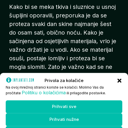
Kako bi se meka tkiva i sluznice u usnoj
šupljini oporavili, preporuka je da se
proteza svaki dan skine najmanje šest
do osam sati, obično noću. Kako je
sačinjena od osjetljivih materijala, vrlo je
važno držati je u vodi. Ako se materijal
osuši, postaje lomljiv i proteza bi se
mogla slomiti. Zato je važno kad se ne
nosi držati je u kutijici s vodom. Prije
Privola za kolačiće
ponovnog stavljanja u usta valja je još
Na ovoj mrežnoj stranici koriste se kolačići. Molimo Vas da
jedanput isprati. Također, prije stavljanja
Politiku o kolačićima
pročitate
ili prilagodite postavke.
valjalo bi četkicom mekih vlakana dobro
Prihvati sve
oprati usta i usnu šupljinu, jezik i obraze
te preostale zube.
Prihvati nužne