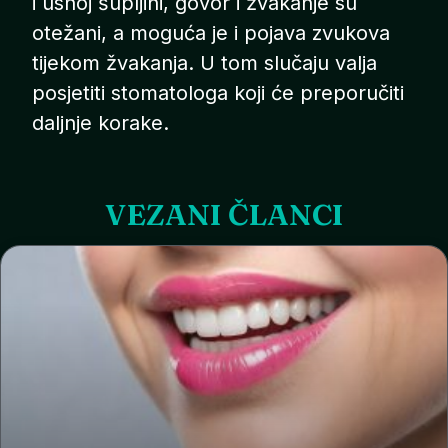
i usnoj šupljini, govor i žvakanje su
otežani, a moguća je i pojava zvukova
tijekom žvakanja. U tom slučaju valja
posjetiti stomatologa koji će preporučiti
daljnje korake.
VEZANI ČLANCI