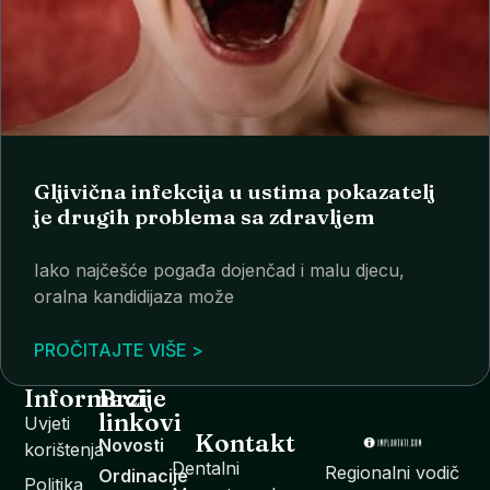
Gljivična infekcija u ustima pokazatelj
je drugih problema sa zdravljem
Iako najčešće pogađa dojenčad i malu djecu,
oralna kandidijaza može
PROČITAJTE VIŠE >
Informacije
Brzi
linkovi
Uvjeti
Kontakt
Novosti
korištenja
Dentalni
Regionalni vodič
Ordinacije
Politika