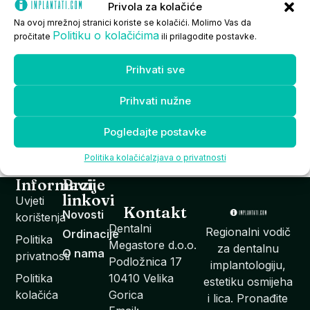
Privola za kolačiće
Na ovoj mrežnoj stranici koriste se kolačići. Molimo Vas da
Politiku o kolačićima
pročitate
ili prilagodite postavke.
Iako najčešće pogađa dojenčad i malu djecu, oralna
Prihvati sve
kandidijaza može se razviti kod ljudi bilo koje dobi bez
obzira na spol te stvara niz neugodnih simptoma.
Prihvati nužne
Crvena i otečena oralna sluznica uz pečenje, bol i
neugodan osjećaj u ustima ponekad je praćena vidljivim
Pogledajte postavke
bijelim naslagama u usnoj šupljini i na jeziku – sve su to
[…]
Politika kolačića
Izjava o privatnosti
Informacije
Brzi
linkovi
Uvjeti
Kontakt
Novosti
korištenja
Dentalni
Regionalni vodič
Ordinacije
Politika
Megastore d.o.o.
za dentalnu
O nama
privatnosti
Podložnica 17
implantologiju,
Politika
10410 Velika
estetiku osmijeha
kolačića
Gorica
i lica. Pronađite